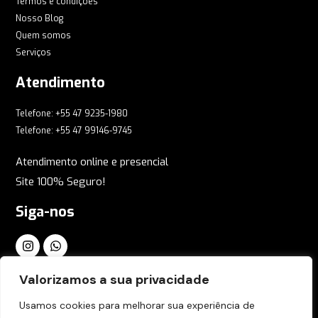
Termos e condições
Nosso Blog
Quem somos
Serviços
Atendimento
Telefone: +55 47 9235-1980
Telefone: +55 47 99146-9745
Atendimento online e presencial
Site 100% Seguro!
Siga-nos
Inscreva-se em nossa Newsletter Global
Valorizamos a sua privacidade
Usamos cookies para melhorar sua experiência de
Reçeba todas as novidades em tempo real, cadastre-se agora