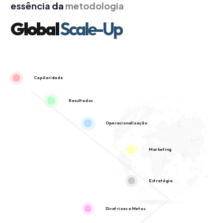
essência
da
metodologia
Global
Scale-Up
Capilaridade
Resultados
Operacionalização
Marketing
Estratégia
Diretrizes e Metas